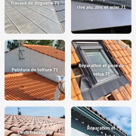
Travaux de zinguerie 71
rive alu, zinc et acier 71
Réparation et pose de
Peinture de toiture 71
velux 71
Réparation et
Devis travaux de