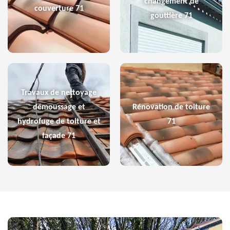
changement de
couverture 71
gouttière 71
Travaux de nettoyage
démoussage et
Rénovation de toiture
hydrofuge de toiture et
71
façade 71