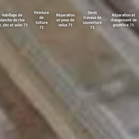
Peinture
Devis
Habillage de
Réparation
Réparation et
de
travaux de
planche de rive
et pose de
changement de
toiture
couverture
u, zinc et acier 71
velux 71
gouttière 71
71
71