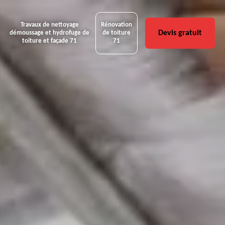
Travaux de nettoyage
Rénovation
Devis gratuit
démoussage et hydrofuge de
de toiture
toiture et façade 71
71