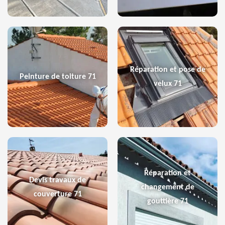
Réparation et pose de
Peinture de toiture 71
velux 71
Réparation et
Devis travaux de
changement de
couverture 71
gouttière 71