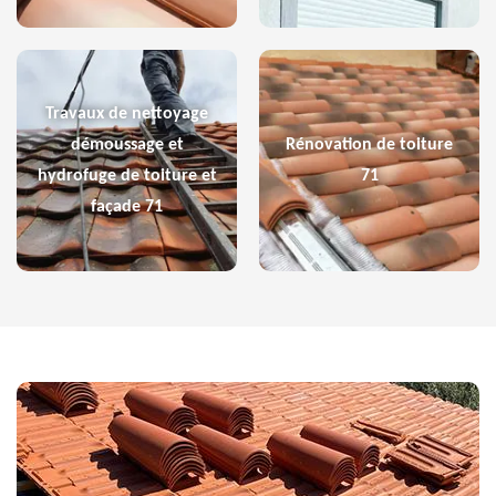
Travaux de nettoyage
démoussage et
Rénovation de toiture
hydrofuge de toiture et
71
façade 71