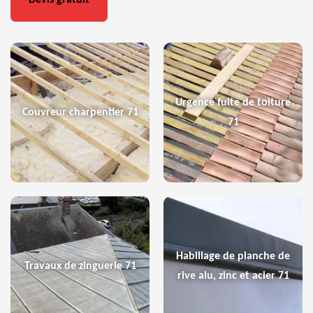
Devis gratuit
Urgence fuite de toiture
Couvreur charpentier 71
71
Habillage de planche de
Travaux de zinguerie 71
rive alu, zinc et acier 71