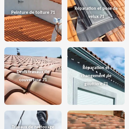
Réparation et pose de
Peinture de toiture 71
velux 71
Réparation et
Devis travaux de
changement de
couverture 71
gouttière 71
Travaux de nettoyage