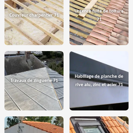
Urgence fuite de toiture
Couvreur charpentier 71
71
Habillage de planche de
Travaux de zinguerie 71
rive alu, zinc et acier 71