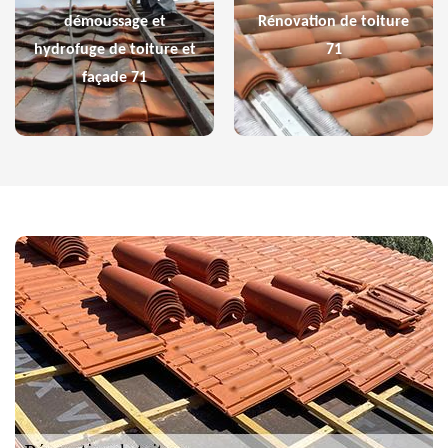
démoussage et
Rénovation de toiture
hydrofuge de toiture et
71
façade 71