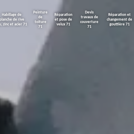
Peinture
Devis
Habillage de
Réparation
Réparation et
de
travaux de
planche de rive
et pose de
changement de
toiture
couverture
u, zinc et acier 71
velux 71
gouttière 71
71
71