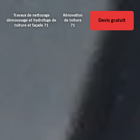
Travaux de nettoyage
Rénovation
Devis gratuit
démoussage et hydrofuge de
de toiture
toiture et façade 71
71