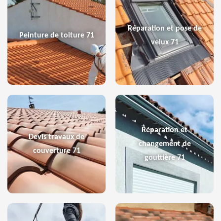
Réparation et pose de
Peinture de toiture 71
velux 71
Réparation et
Devis travaux de
changement de
couverture 71
gouttière 71