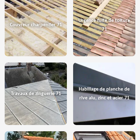
Urgence fuite de toiture
Couvreur charpentier 71
71
Habillage de planche de
Travaux de zinguerie 71
rive alu, zinc et acier 71